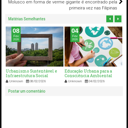
Molusco em forma de verme gigante é encontrado pela
primeira vez nas Filipinas
Matérias Semelhantes
08
04
Fev
Fev
2026
2026
cto
Urbanismo Sustentável e
Educação Urbana para a
P
Infraestrutura Social
Consciência Ambiental
Su
C
Unknown
08/02/2026
Unknown
04/02/2026
Ve
Postar um comentário