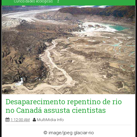
Curiosidades ecológicas
z
Desaparecimento repentino de rio
no Canadá assusta cientistas
1:12:00 AM
MultiMidia Info
© image/jpeg glaciar-rio