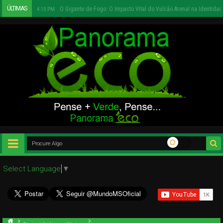
ÚLTIMAS
Urbanismo Sustentável e Infraestrutura Social
12:27 PM
Select Language
▼