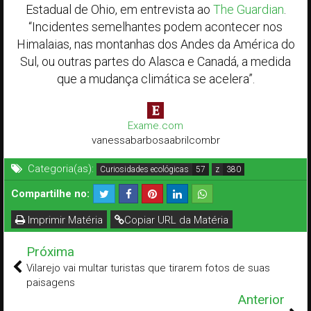
Estadual de Ohio, em entrevista ao
The Guardian
.
“Incidentes semelhantes podem acontecer nos
Himalaias, nas montanhas dos Andes da América do
Sul, ou outras partes do Alasca e Canadá, a medida
que a mudança climática se acelera”.
Exame.com
vanessabarbosaabrilcombr
Categoria(as):
Curiosidades ecológicas
z
Compartilhe no:
Imprimir Matéria
Copiar URL da Matéria
Próxima
Vilarejo vai multar turistas que tirarem fotos de suas
paisagens
Anterior