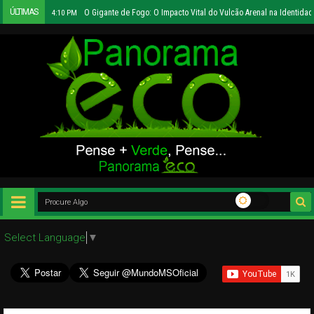
ÚLTIMAS
O Gigante de Fogo: O Impacto Vital do Vulcão Arenal na Identidad
4:10 PM
Select Language
▼