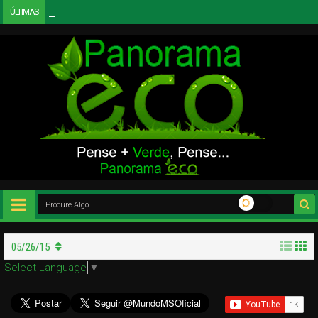
ÚLTIMAS
Urbanismo Sustentável e Infraestrutura Social
12:27 PM
05/26/15
Select Language
▼