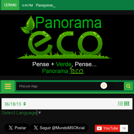
ÚLTIMAS
Planejamento Urbano Sustentável: Construindo Cidades Mais Hum
4:49 PM
06/18/15
Select Language
▼