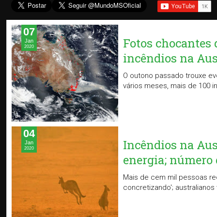
07
Fotos chocantes 
Jan
2020
incêndios na Aus
O outono passado trouxe eve
vários meses, mais de 100 i
04
Incêndios na Aus
Jan
2020
energia; número 
Mais de cem mil pessoas re
concretizando'; australiano