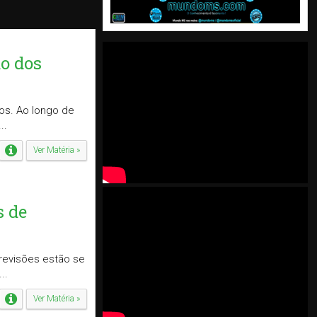
ão dos
os. Ao longo de
..
Ver Matéria »
s de
revisões estão se
..
Ver Matéria »