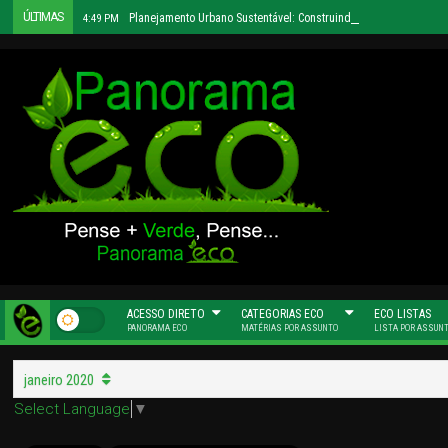
ÚLTIMAS
Planejamento Urbano Sustentável: Construindo Cidades Mais H
4:49 PM
ACESSO DIRETO
CATEGORIAS ECO
ECO LISTAS
PANORAMA ECO
MATÉRIAS POR ASSUNTO
LISTA POR ASSUN
janeiro 2020
Select Language
▼