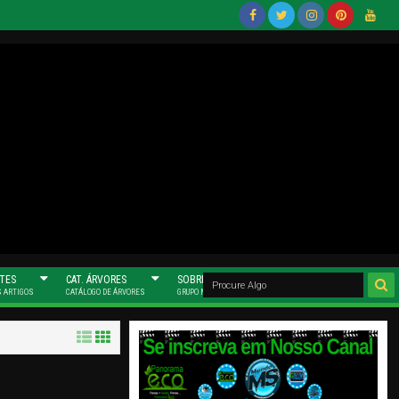
Face
Twitt
Insta
Pinter
Yout
Book
Er
Gram
Est
Ube
(Mun
(Mun
(Mun
Do
Do
Do
MS)
MS)
MS)
TES
CAT. ÁRVORES
SOBRE NÓS
S ARTIGOS
CATÁLOGO DE ÁRVORES
GRUPO MUNDO MS