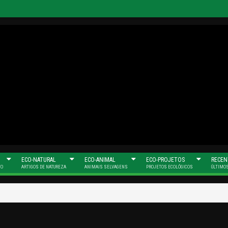
umanas e Verdes
ECO-NATURAL
ECO-ANIMAL
ECO-PROJETOS
RECEN
TO
ARTIGOS DE NATUREZA
ANIMAIS SELVAGENS
PROJETOS ECOLÓGICOS
ÚLTIMO