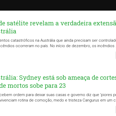
de satélite revelam a verdadeira extens
trália
ntos catastróficos na Austrália que ainda precisam ser controlad
ncêndios ocorreram no país. No início de dezembro, os incêndios .
trália: Sydney está sob ameaça de corte
de mortos sobe para 23
cebem ordem para deixar suas casas e governo diz que 'piores p
s vivenciam rotina de comoção, medo e tristeza Cangurus em um c.