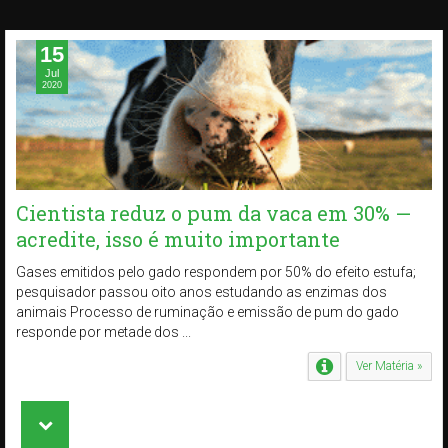
15
Jul
2020
Cientista reduz o pum da vaca em 30% —
acredite, isso é muito importante
Gases emitidos pelo gado respondem por 50% do efeito estufa;
pesquisador passou oito anos estudando as enzimas dos
animais Processo de ruminação e emissão de pum do gado
responde por metade dos ...
Ver Matéria »