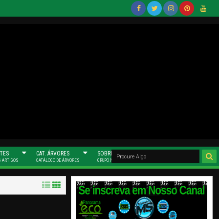
Face
Twitt
Insta
Pinter
Yout
Book
Er
Gram
Est
Ube
(Mun
(Mun
(Mun
Do
Do
Do
MS)
MS)
MS)
TES
CAT. ÁRVORES
SOBRE NÓS
S ARTIGOS
CATÁLOGO DE ÁRVORES
GRUPO MUNDO MS