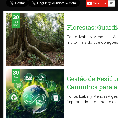
30
Set
Florestas: Guard
2025
Fonte: Izabelly Mendes As f
muito mais do que coleções d
30
Gestão de Resídu
Set
2025
Caminhos para a
Fonte: Izabelly MendesA ge
impactando diretamente a sa