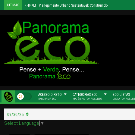
ÚLTIMAS
Planejamento Urbano Sustentável: Construindo Cidades Mais H
4:49 PM
ACESSO DIRETO
CATEGORIAS ECO
ECO LISTAS
PANORAMA ECO
MATÉRIAS POR ASSUNTO
LISTA POR ASSUN
09/30/25
Select Language
▼