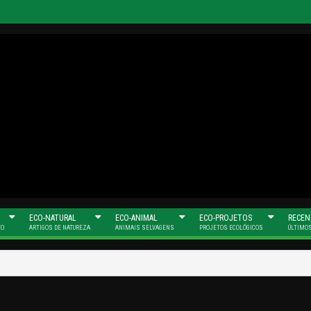
umanas e Verdes
ECO-NATURAL
ECO-ANIMAL
ECO-PROJETOS
RECEN
TO
ARTIGOS DE NATUREZA
ANIMAIS SELVAGENS
PROJETOS ECOLÓGICOS
ÚLTIMO