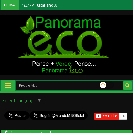
ÚLTIMAS
Urbanismo Sustentável e Infraestrutura Social
12:27 PM
Select Language
▼