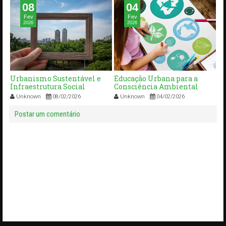
08
04
Fev
Fev
2026
2026
cto
Urbanismo Sustentável e
Educação Urbana para a
P
Infraestrutura Social
Consciência Ambiental
Su
C
Unknown
08/02/2026
Unknown
04/02/2026
Ve
Postar um comentário