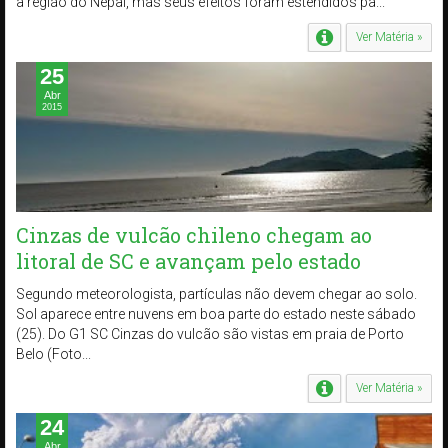
a região do Nepal, mas seus efeitos foram estendidos pa...
Ver Matéria »
25
Abr
2015
Cinzas de vulcão chileno chegam ao
litoral de SC e avançam pelo estado
Segundo meteorologista, partículas não devem chegar ao solo.
Sol aparece entre nuvens em boa parte do estado neste sábado
(25). Do G1 SC Cinzas do vulcão são vistas em praia de Porto
Belo (Foto...
Ver Matéria »
24
Abr