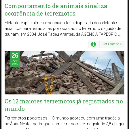
Comportamento de animais sinaliza
ocorrência de terremotos
Elefante: especialmente noticiada foi a disparada dos elefantes
asiáticos para terras altas por ocasião do terremoto seguido de
tsunami em 2004 José Tadeu Arantes, da AGÊNCIA FAPESP O ...
Ver Matéria »
26
Abr
2015
Os 12 maiores terremotos já registrados no
mundo
Terremotos poderosos O mundo acordou com uma tragédia
na Ásia. Nesta madrugada, um terremoto de magnitude 7,8 atingiu