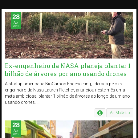
28
Abr
2015
Ex-engenheiro da NASA planeja plantar 1
bilhão de árvores por ano usando drones
A startup americana BioCarbon Engeneering, liderada pelo ex-
engenheiro da Nasa Lauren Fletcher, anunciou neste mês uma
meta ambiciosa: plantar 1 bilhão de árvores ao longo de um ano
usando drones. ...
Ver Matéria »
28
Abr
2015