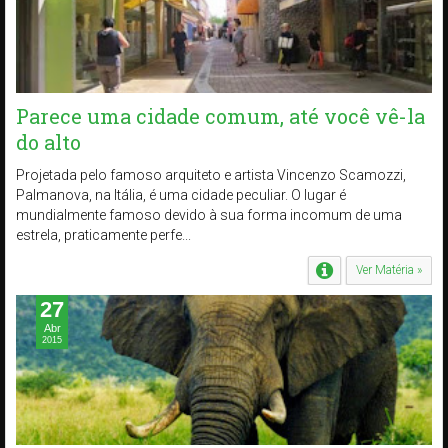
Parece uma cidade comum, até você vê-la
do alto
Projetada pelo famoso arquiteto e artista Vincenzo Scamozzi,
Palmanova, na Itália, é uma cidade peculiar. O lugar é
mundialmente famoso devido à sua forma incomum de uma
estrela, praticamente perfe...
Ver Matéria »
27
Abr
2015