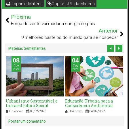
Imprimir Matéria
Copiar URL da Matéria
Próxima
Força do vento vai mudar a energia no país
Anterior
9 melhores castelos do mundo para se hospedar
Matérias Semelhantes
08
04
Fev
Fev
2026
2026
cto
Urbanismo Sustentável e
Educação Urbana para a
P
Infraestrutura Social
Consciência Ambiental
Su
C
Unknown
08/02/2026
Unknown
04/02/2026
Ve
Postar um comentário