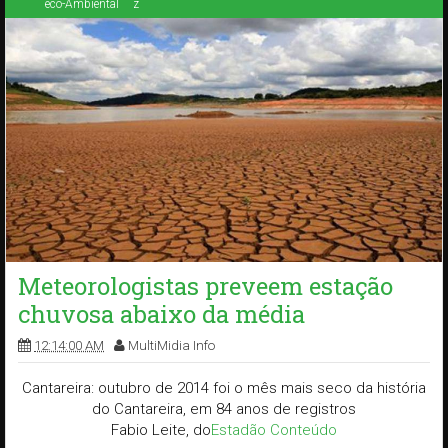
eco-Ambiental
z
Meteorologistas preveem estação
chuvosa abaixo da média
12:14:00 AM
MultiMidia Info
Cantareira: outubro de 2014 foi o mês mais seco da história
do Cantareira, em 84 anos de registros
Fabio Leite, do
Estadão Conteúdo