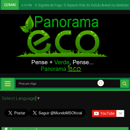
ÚLTIMAS
Urbanismo Sustentável e Infraestrutura Social
12:27 PM
Select Language
▼