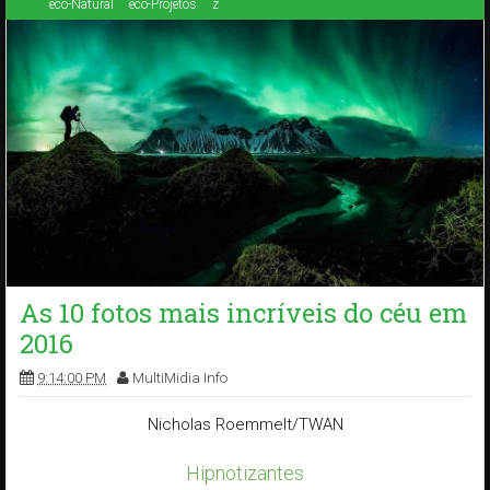
eco-Natural
eco-Projetos
z
As 10 fotos mais incríveis do céu em
2016
9:14:00 PM
MultiMidia Info
Nicholas Roemmelt/TWAN
Hipnotizantes