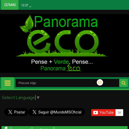
ÚLTIMAS
Urbanismo Sustentável e Infraestrutura Social
12:27 PM
Select Language
▼