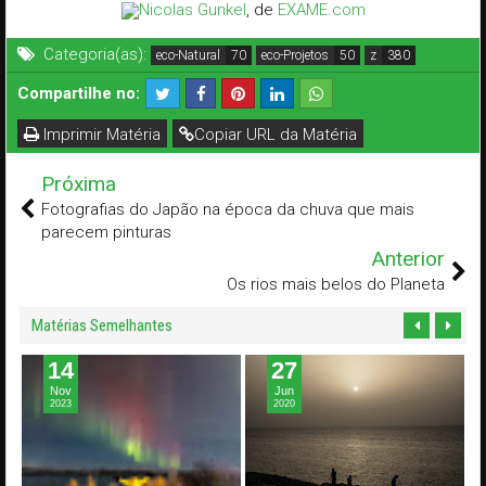
Nicolas Gunkel
, de
EXAME.com
Categoria(as):
eco-Natural
eco-Projetos
z
Compartilhe no:
Imprimir Matéria
Copiar URL da Matéria
Próxima
Fotografias do Japão na época da chuva que mais
parecem pinturas
Anterior
Os rios mais belos do Planeta
Matérias Semelhantes
27
29
Jun
Mai
2020
2020