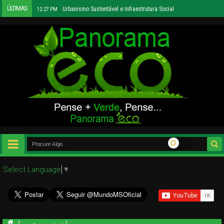
ÚLTIMAS
Educação Urbana para a Consciência Ambiental
9:29 AM
Select Language
▼