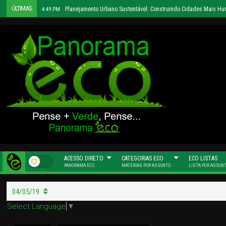
ÚLTIMAS
Planejamento Urbano Sustentável: Construindo Cidades Mais H
4:49 PM
ACESSO DIRETO
CATEGORIAS ECO
ECO LISTAS
PANORAMA ECO
MATÉRIAS POR ASSUNTO
LISTA POR ASSUN
04/05/19
Select Language
▼