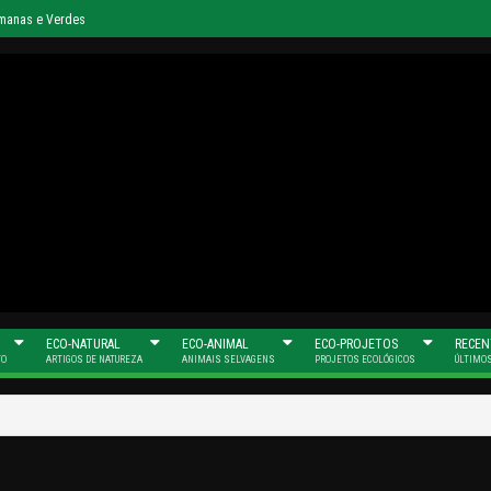
umanas e Verdes
ECO-NATURAL
ECO-ANIMAL
ECO-PROJETOS
RECEN
TO
ARTIGOS DE NATUREZA
ANIMAIS SELVAGENS
PROJETOS ECOLÓGICOS
ÚLTIMO