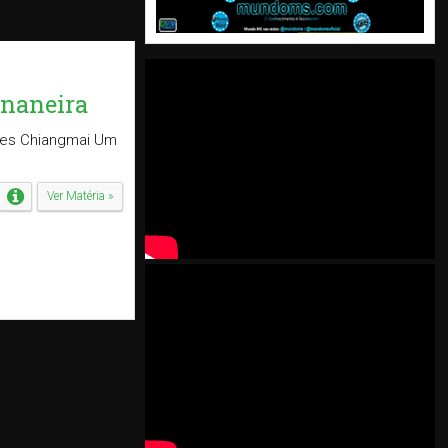
ananeira
omes Chiangmai Um
Ver Matéria »