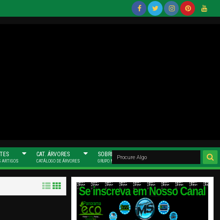
Face
Twitt
Insta
Pinter
Yout
Book
Er
Gram
Est
Ube
(Mun
(Mun
(Mun
Do
Do
Do
MS)
MS)
MS)
TES
CAT. ÁRVORES
SOBRE NÓS
S ARTIGOS
CATÁLOGO DE ÁRVORES
GRUPO MUNDO MS