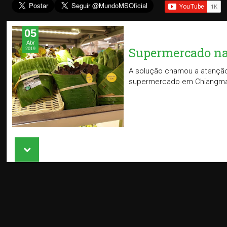
05
Abr
Supermercado na 
2019
A solução chamou a atenção
supermercado em Chiangmai, n